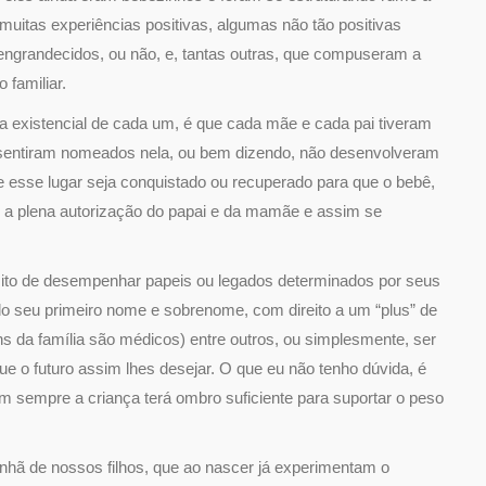
muitas experiências positivas, algumas não tão positivas
 engrandecidos, ou não, e, tantas outras, que compuseram a
 familiar.
a existencial de cada um, é que cada mãe e cada pai tiveram
e sentiram nomeados nela, ou bem dizendo, não desenvolveram
e esse lugar seja conquistado ou recuperado para que o bebê,
m a plena autorização do papai e da mamãe e assim se
to de desempenhar papeis ou legados determinados por seus
ndo seu primeiro nome e sobrenome, com direito a um “plus” de
ns da família são médicos) entre outros, ou simplesmente, ser
que o futuro assim lhes desejar. O que eu não tenho dúvida, é
m sempre a criança terá ombro suficiente para suportar o peso
nhã de nossos filhos, que ao nascer já experimentam o