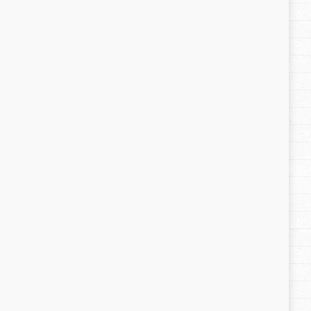
Últimos posts
Seu filho te manipula?
30 de maio de 2019
Quando seu filho fere seu código moral
30 de maio de 2019
Crianças colaboram melhor quando se
sentem inseridas nas atividades
30 de maio de 2019
As vezes, temos que pensar e rever