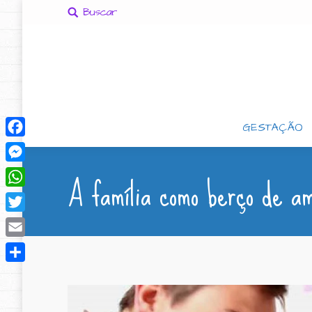
Buscar
GESTAÇÃO
Facebook
A família como berço de am
Messenger
WhatsApp
Twitter
Email
Compartilhar