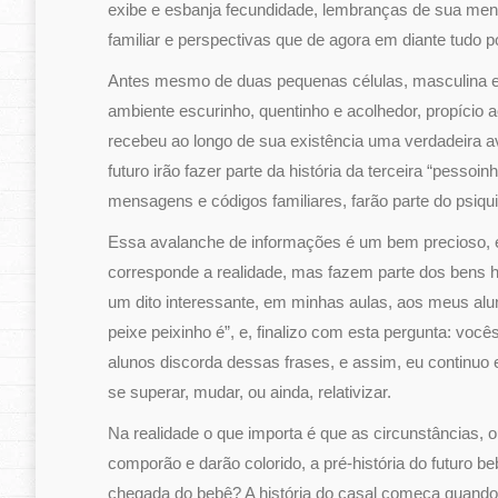
exibe e esbanja fecundidade, lembranças de sua men
familiar e perspectivas que de agora em diante tudo p
Antes mesmo de duas pequenas células, masculina e
ambiente escurinho, quentinho e acolhedor, propício 
recebeu ao longo de sua existência uma verdadeira av
futuro irão fazer parte da história da terceira “pesso
mensagens e códigos familiares, farão parte do psiqui
Essa avalanche de informações é um bem precioso, 
corresponde a realidade, mas fazem parte dos bens h
um dito interessante, em minhas aulas, aos meus aluno
peixe peixinho é”, e, finalizo com esta pergunta: voc
alunos discorda dessas frases, e assim, eu continu
se superar, mudar, ou ainda, relativizar.
Na realidade o que importa é que as circunstâncias, 
comporão e darão colorido, a pré-história do futuro b
chegada do bebê? A história do casal começa quando