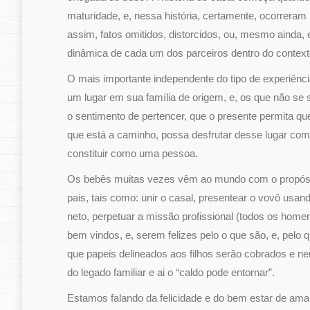
maturidade, e, nessa história, certamente, ocorreram 
assim, fatos omitidos, distorcidos, ou, mesmo ainda,
dinâmica de cada um dos parceiros dentro do contexto
O mais importante independente do tipo de experiênci
um lugar em sua família de origem, e, os que não s
o sentimento de pertencer, que o presente permita qu
que está a caminho, possa desfrutar desse lugar co
constituir como uma pessoa.
Os bebês muitas vezes vêm ao mundo com o propósi
pais, tais como: unir o casal, presentear o vovô usa
neto, perpetuar a missão profissional (todos os home
bem vindos, e, serem felizes pelo o que são, e, pelo 
que papeis delineados aos filhos serão cobrados e ne
do legado familiar e ai o “caldo pode entornar”.
Estamos falando da felicidade e do bem estar de ama