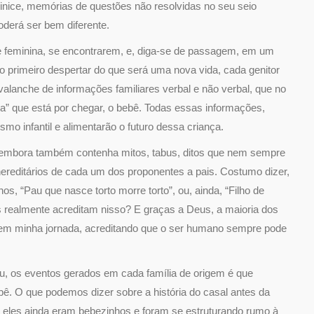
inice, memórias de questões não resolvidas no seu seio
oderá ser bem diferente.
 feminina, se encontrarem, e, diga-se de passagem, em um
ao primeiro despertar do que será uma nova vida, cada genitor
alanche de informações familiares verbal e não verbal, que no
inha” que está por chegar, o bebê. Todas essas informações,
smo infantil e alimentarão o futuro dessa criança.
embora também contenha mitos, tabus, ditos que nem sempre
ereditários de cada um dos proponentes a pais. Costumo dizer,
s, “Pau que nasce torto morre torto”, ou, ainda, “Filho de
ês realmente acreditam nisso? E graças a Deus, a maioria dos
o em minha jornada, acreditando que o ser humano sempre pode
ou, os eventos gerados em cada família de origem é que
ebê. O que podemos dizer sobre a história do casal antes da
 eles ainda eram bebezinhos e foram se estruturando rumo à