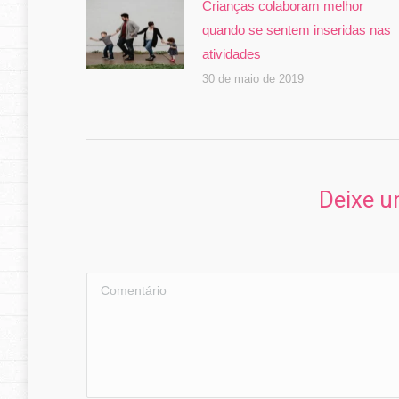
Crianças colaboram melhor
quando se sentem inseridas nas
atividades
30 de maio de 2019
Contato
Ligue ou envie um e-mail para Regiane Glashan
Deixe u
através dos contatos abaixo:
Telefone:
(11) 99933-7938
Comentário
E-mail:
contato@terapeutadebebes.com.br
Encontre-nos em: