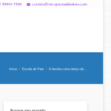
11) 99933-7938
contato@terapeutadebebes.com
Início
Escola de Pais
A família como berço de…
Você está aqui:
Busque seu assunto