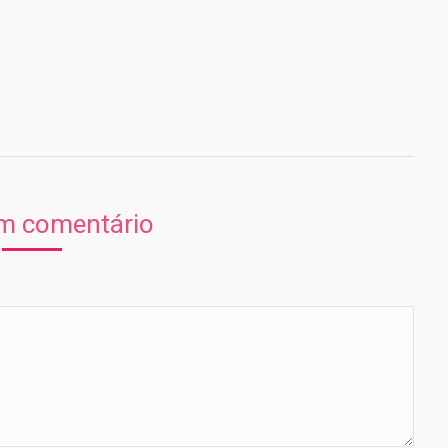
Entre em contato
Nome *
m comentário
E-mail *
Mensagem
limpar
Enviar