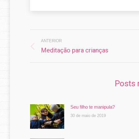
Navegação
de
ANTERIOR
Meditação para crianças
Post
post:
anterior:
Posts 
Seu filho te manipula?
30 de maio de 2019