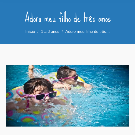
Adoro meu filho de três anos
Você está aqui:
Início
1 a 3 anos
Adoro meu filho de três…