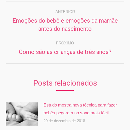
Navegação
de
ANTERIOR
Emoções do bebê e emoções da mamãe
post:
Post
antes do nascimento
anterior:
PRÓXIMO
Como são as crianças de três anos?
Próximo
post:
Posts relacionados
Estudo mostra nova técnica para fazer
bebês pegarem no sono mais fácil
20 de dezembro de 2018