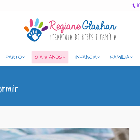
(
PARTO
0 A 3 ANOS
INFÂNCIA
FAMÍLIA
ormir
Você está aqui: