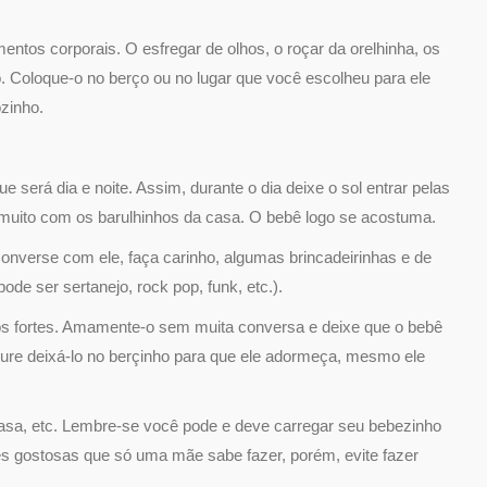
ntos corporais. O esfregar de olhos, o roçar da orelhinha, os
. Coloque-o no berço ou no lugar que você escolheu para ele
zinho.
 será dia e noite. Assim, durante o dia deixe o sol entrar pelas
 muito com os barulhinhos da casa. O bebê logo se acostuma.
nverse com ele, faça carinho, algumas brincadeirinhas e de
de ser sertanejo, rock pop, funk, etc.).
lhos fortes. Amamente-o sem muita conversa e deixe que o bebê
cure deixá-lo no berçinho para que ele adormeça, mesmo ele
 casa, etc. Lembre-se você pode e deve carregar seu bebezinho
des gostosas que só uma mãe sabe fazer, porém, evite fazer