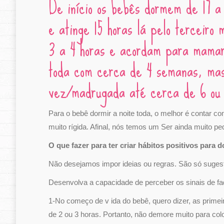
De início os bebês dormem de 17 a
e atinge 15 horas lá pelo terceir
3 a 4 horas e acordam para mamar
toda com cerca de 4 semanas, mas
vez/madrugada até cerca de 6 ou 
Para o bebê dormir a noite toda, o melhor é contar c
muito rígida. Afinal, nós temos um Ser ainda muito pe
O que fazer para ter criar hábitos positivos para 
Não desejamos impor ideias ou regras. São só suges
Desenvolva a capacidade de perceber os sinais de fa
1-No começo de v ida do bebê, quero dizer, as prime
de 2 ou 3 horas. Portanto, não demore muito para colo