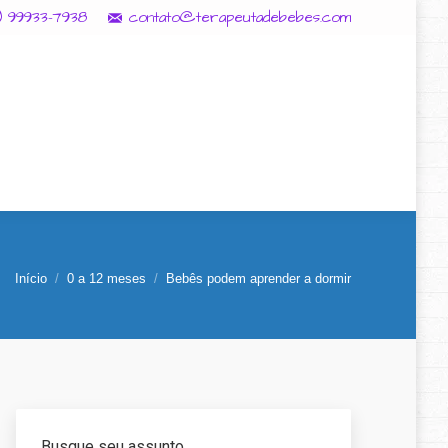
11) 99933-7938
contato@terapeutadebebes.com
Início
0 a 12 meses
Bebês podem aprender a dormir
Busque seu assunto