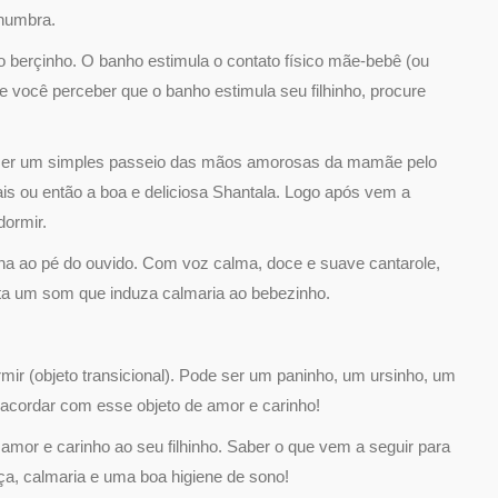
enumbra.
o berçinho. O banho estimula o contato físico mãe-bebê (ou
Se você perceber que o banho estimula seu filhinho, procure
er um simples passeio das mãos amorosas da mamãe pelo
is ou então a boa e deliciosa Shantala. Logo após vem a
dormir.
a ao pé do ouvido. Com voz calma, doce e suave cantarole,
ita um som que induza calmaria ao bebezinho.
ir (objeto transicional). Pode ser um paninho, um ursinho, um
acordar com esse objeto de amor e carinho!
amor e carinho ao seu filhinho. Saber o que vem a seguir para
a, calmaria e uma boa higiene de sono!