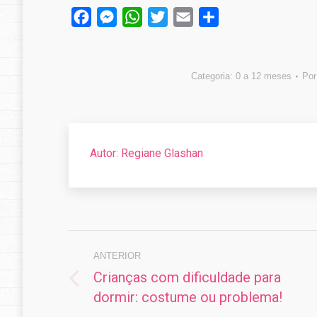
Facebook
Messenger
WhatsApp
Twitter
Email
Compartilhar
Categoria:
0 a 12 meses
Po
Autor:
Regiane Glashan
Navegação
de
ANTERIOR
Crianças com dificuldade para
post:
Post
dormir: costume ou problema!
anterior: