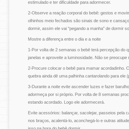
estimulado e ter dificuldade para adormecer.
2-Observe a reação corporal do bebê: gestos e movime
olhinhos meio fechados são sinais de sono e cansaço
dormir, assim ele vai “pegando a manha” de dormir so
Mostre a diferença entre o dia e a noite
1-Por volta de 2 semanas o bebê terá percepção do que
janelas e aproveite a luminosidade. Não se preocupe
2-Procure colocar o bebê para mamar acordadinho. Co
quebra ainda dê uma palhinha cantarolando para ele (po
3-Durante a noite evite ascender luzes e fazer baru
adormeça por si próprio. Por volta de 8 semanas pro
estando acordado. Logo ele adormecerá.
Evite acessórios: balançar, sacolejar, passeios pela
nos braços, acalentá-lo, aconchegá-lo e outras atitu
isso na hora do bebê dormir.