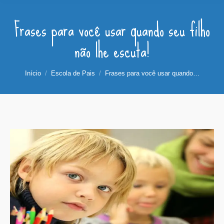
Frases para você usar quando seu filho
não lhe escuta!
Você está aqui:
Início
Escola de Pais
Frases para você usar quando…