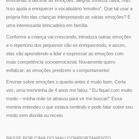
ensiná-las a decifrar as emoções: alegria, tristeza, raiva, nojo.
Isso ajuda a enriquecer o vocabulário ‘emotivo”. Que tal usar a
própria foto das crianças interpretando as várias emoções? É
uma interessante brincadeira em família.
Conforme a criança vai crescendo, introduza outras emoções
e o repertório dos pequenos vão se enriquecendo, e assim,
elas vão aprendendo a lidar e expressar as emoções com
mais competência socioemocional. Novamente quero
enfatizar: as emoções predizem o comportamento!
Ensinar sobre emoções o quanto antes é muito bom. Certa
vez, uma menininha de 4 anos me falou: “ Eu fiquei com muito
medo – minha mãe se atrasou para vir me buscar!” Essa
menina entendeu o que estava sentindo e pode falar sobre seu
medo sem dúvida ou receio.
PASSE POR CIMA DO MAU COMPORTAMENTO