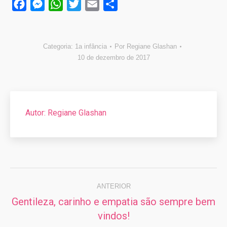
Facebook
Messenger
WhatsApp
Twitter
Email
Compartilhar
Categoria:
1a infância
Por
Regiane Glashan
10 de dezembro de 2017
Autor:
Regiane Glashan
Navegação
de
ANTERIOR
Gentileza, carinho e empatia são sempre bem
post:
Post
vindos!
anterior: