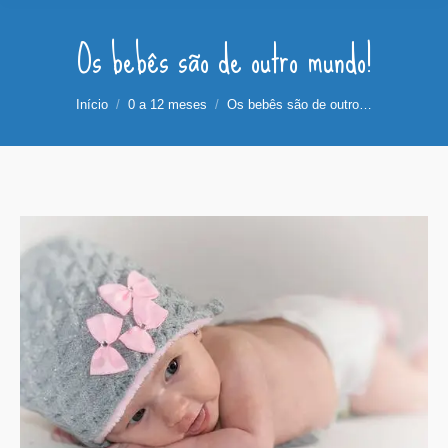
Os bebês são de outro mundo!
Você está aqui:
Início
0 a 12 meses
Os bebês são de outro…