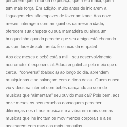
percebem quem manda no pedaço, quem é o maior, quem
tem mais força. Em adição, muito antes de iniciarem a
linguagem eles são capazes de fazer amizade. Aos nove
meses, interagem com amiguinhos da mesma idade,
oferecem sua chupeta ou sua mamadeira ou ainda um
brinquedinho quando percebe que seu amigo está chorando
ou com face de sofrimento. É o início da empatia!
Aos dez meses o bebê está a mil – seu desenvolvimento
neuromotor é exponencial. Adora engatinhar pelo meio que o
cerca, “conversa” (balbucia) ao longo do dia, aprendem
musiquinhas e se balançam com o ritmo delas. Quem nunca
viu vídeos na internet com bebês dançando ao som de
musicas que “alimentam” seu ouvido musical? Pois bem, aos
onze meses os pequerruchos conseguem perceber
diferenças nos ritmos musicais e a vibrarem mais com as
musicas que lhe incitam os movimentos corporais e a se
acalmarem com musicas mais tranquilas.