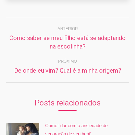
Navegação
de
ANTERIOR
Como saber se meu filho está se adaptando
post:
Post
na escolinha?
anterior:
PRÓXIMO
De onde eu vim? Qual é a minha origem?
Próximo
post:
Posts relacionados
Como lidar com a ansiedade de
separação de seu bebê