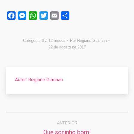
Facebook
Messenger
WhatsApp
Twitter
Email
Compartilhar
Categoria:
0 a 12 meses
Por
Regiane Glashan
22 de agosto de 2017
Autor:
Regiane Glashan
Navegação
de
ANTERIOR
Que soninho bom!
Post