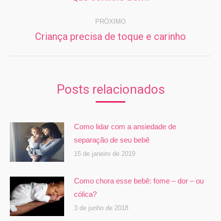
post:
anterior:
PRÓXIMO
Criança precisa de toque e carinho
Próximo
post:
Posts relacionados
Como lidar com a ansiedade de
separação de seu bebê
15 de janeiro de 2019
Como chora esse bebê: fome – dor – ou
cólica?
3 de junho de 2018