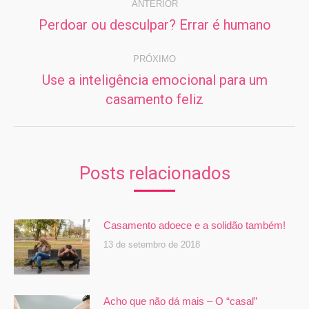
de
ANTERIOR
Perdoar ou desculpar? Errar é humano
Post
post:
anterior:
PRÓXIMO
Use a inteligência emocional para um
Próximo
casamento feliz
post:
Posts relacionados
Casamento adoece e a solidão também!
13 de setembro de 2018
Acho que não dá mais – O “casal”