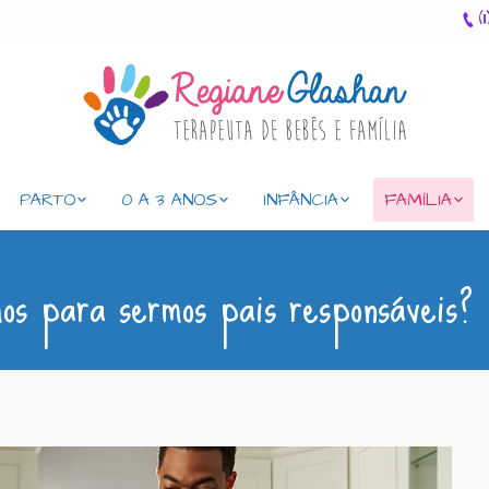
(
PARTO
0 A 3 ANOS
INFÂNCIA
FAMÍLIA
os para sermos pais responsáveis?