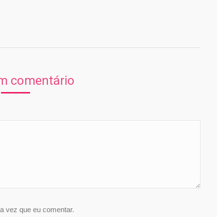
Entre em contato
Nome *
m comentário
E-mail *
Mensagem
limpar
Enviar
a vez que eu comentar.