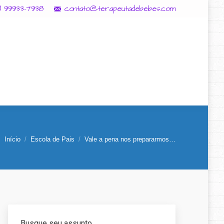
11) 99933-7938
contato@terapeutadebebes.com
Início
Escola de Pais
Vale a pena nos prepararmos…
Você está aqui:
Busque seu assunto