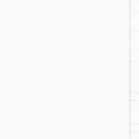
Últimos posts
Seu filho te manipula?
30 de maio de 2019
Quando seu filho fere seu código moral
30 de maio de 2019
Crianças colaboram melhor quando se
sentem inseridas nas atividades
30 de maio de 2019
As vezes, temos que pensar e rever
conceitos na educação dos filhos
30 de maio de 2019