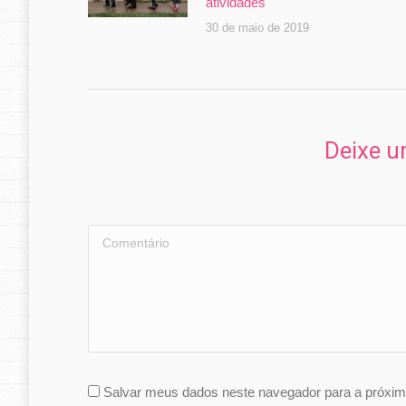
atividades
30 de maio de 2019
Contato
Ligue ou envie um e-mail para Regiane Glashan
Deixe u
através dos contatos abaixo:
Telefone:
(11) 99933-7938
Comentário
E-mail:
contato@terapeutadebebes.com.br
Encontre-nos em:
Salvar meus dados neste navegador para a próxim