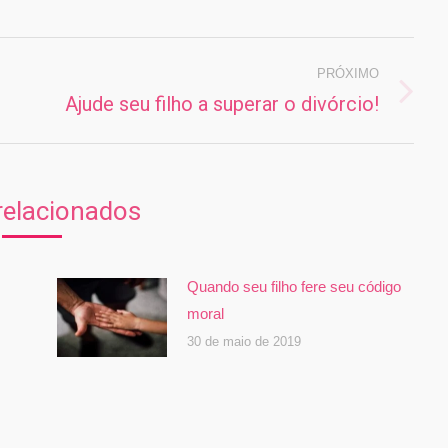
PRÓXIMO
Ajude seu filho a superar o divórcio!
Próximo
post:
relacionados
Quando seu filho fere seu código
moral
30 de maio de 2019