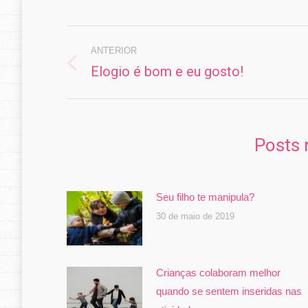
Navegação
de
ANTERIOR
Elogio é bom e eu gosto!
Post
post:
anterior:
Posts 
Seu filho te manipula?
30 de maio de 2019
Crianças colaboram melhor
quando se sentem inseridas nas